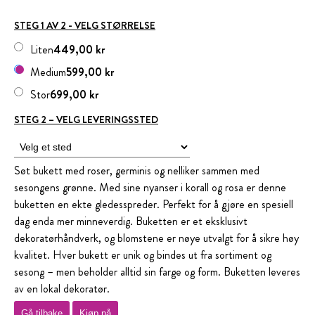
STEG 1 AV 2 - VELG STØRRELSE
Liten
449,00 kr
Medium
599,00 kr
Stor
699,00 kr
STEG 2 – VELG LEVERINGSSTED
Søt bukett med roser, germinis og nelliker sammen med
sesongens grønne. Med sine nyanser i korall og rosa er denne
buketten en ekte gledesspreder. Perfekt for å gjøre en spesiell
dag enda mer minneverdig. Buketten er et eksklusivt
dekoratørhåndverk, og blomstene er nøye utvalgt for å sikre høy
kvalitet. Hver bukett er unik og bindes ut fra sortiment og
sesong – men beholder alltid sin farge og form. Buketten leveres
av en lokal dekoratør.
Gå tilbake
Kjøp nå