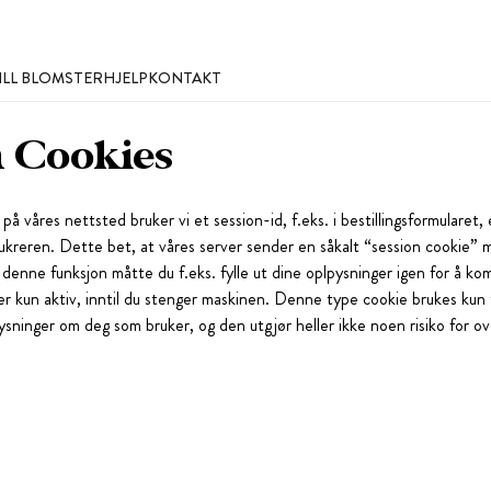
ILL BLOMSTER
HJELP
KONTAKT
n Cookies
 på våres nettsted bruker vi et session-id, f.eks. i bestillingsformularet,
rukreren. Dette bet, at våres server sender en såkalt “session cookie”
enne funksjon måtte du f.eks. fylle ut dine oplpysninger igen for å komme
r kun aktiv, inntil du stenger maskinen. Denne type cookie brukes kun ti
pysninger om deg som bruker, og den utgjør heller ikke noen risiko for ove