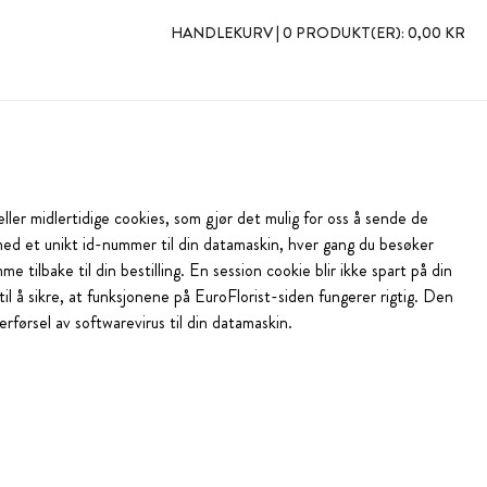
HANDLEKURV |
0 PRODUKT(ER):
0,00 KR
 eller midlertidige cookies, som gjør det mulig for oss å sende de
 med et unikt id-nummer til din datamaskin, hver gang du besøker
 tilbake til din bestilling. En session cookie blir ikke spart på din
l å sikre, at funksjonene på EuroFlorist-siden fungerer rigtig. Den
rførsel av softwarevirus til din datamaskin.