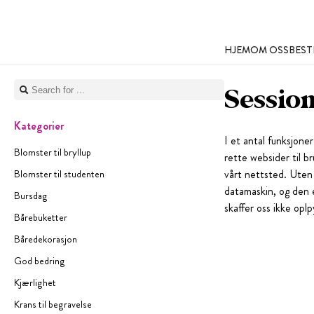
HJEM
OM OSS
BEST
Sessio
Kategorier
I et antal funksjoner
Blomster til bryllup
rette websider til b
vårt nettsted. Uten d
Blomster til studenten
datamaskin, og den e
Bursdag
skaffer oss ikke opl
Bårebuketter
Båredekorasjon
God bedring
Kjærlighet
Krans til begravelse