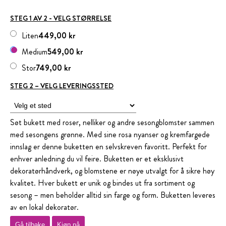
STEG 1 AV 2 - VELG STØRRELSE
Liten
449,00 kr
Medium
549,00 kr
Stor
749,00 kr
STEG 2 – VELG LEVERINGSSTED
Søt bukett med roser, nelliker og andre sesongblomster sammen
med sesongens grønne. Med sine rosa nyanser og kremfargede
innslag er denne buketten en selvskreven favoritt. Perfekt for
enhver anledning du vil feire. Buketten er et eksklusivt
dekoratørhåndverk, og blomstene er nøye utvalgt for å sikre høy
kvalitet. Hver bukett er unik og bindes ut fra sortiment og
sesong – men beholder alltid sin farge og form. Buketten leveres
av en lokal dekoratør.
Gå tilbake
Kjøp nå